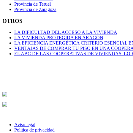
Provincia de Teruel
Provincia de Zaragoza
OTROS
LA DIFICULTAD DEL ACCESO A LA VIVIENDA
LA VIVIENDA PROTEGIDA EN ARAGÓN
LA EFICIENCIA ENERGÉTICA CRITERIO ESENCIAL E
VENTAJAS DE COMPRAR TU PISO EN UNA COOPER
EL ABC DE LAS COOPERATIVAS DE VIVIENDAS: LO
Footer
© 2026 Viviendas Valle del Ebro · 976 296 062 ·
info@viviendasvall
Uup marketing digital
Aviso legal
Politica de privacidad